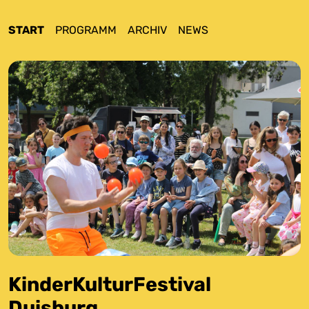
START
PROGRAMM
ARCHIV
NEWS
KinderKulturFestival
Duisburg